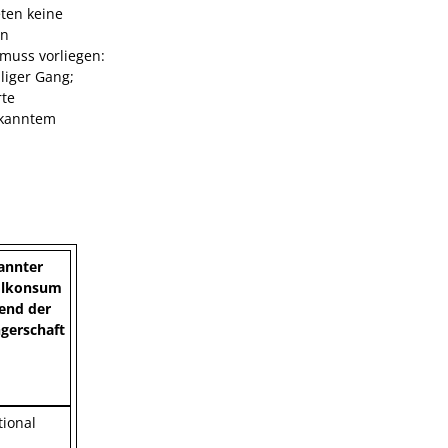
eten keine
en
muss vorliegen:
liger Gang;
rte
ekanntem
annter
olkonsum
end der
gerschaft
ional