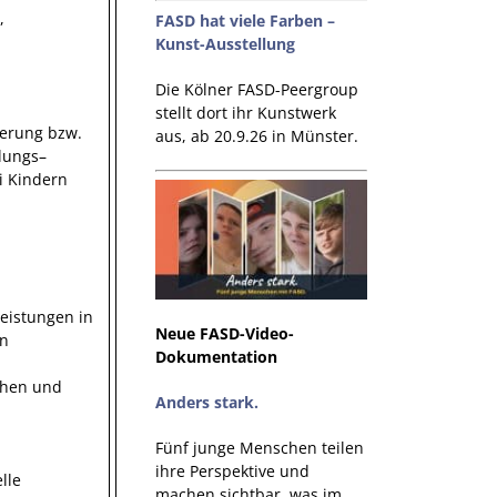
,
FASD hat viele Farben –
Kunst-Ausstellung
Die Kölner FASD-Peergroup
stellt dort ihr Kunstwerk
derung bzw.
aus, ab 20.9.26 in Münster.
lungs–
i Kindern
eistungen in
Neue FASD-Video-
en
Dokumentation
chen und
Anders stark.
Fünf junge Menschen teilen
ihre Perspektive und
lle
machen sichtbar, was im