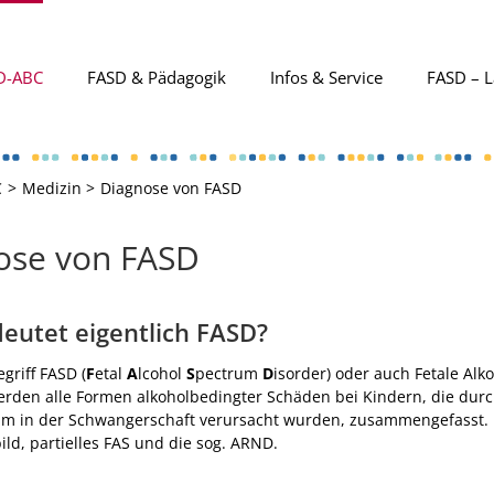
D-ABC
FASD & Pädagogik
Infos & Service
FASD – L
C
Medizin
Diagnose von FASD
ose von FASD
eutet eigentlich FASD?
griff FASD (
F
etal
A
lcohol
S
pectrum
D
isorder) oder auch Fetale Al
rden alle Formen alkoholbedingter Schäden bei Kindern, die dur
um in der Schwangerschaft verursacht wurden, zusammengefasst. 
ild, partielles FAS und die sog. ARND.