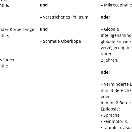
und
– Mikrocephalie
tile,
– Verstrichenes Philtrum
oder
und
– Globale
 oder Körperlänge
Intelligenzmin
tile,
– Schmale Oberlippe
globale Entwick
verzögerung be
unter
s Index
2 Jahren,
ntile
oder
– Verminderte L
min. 3 Bereich
oder
in min. 2 Berei
Epilepsie:
• Sprache,
• Feinmotorik,
• räumlich-visue