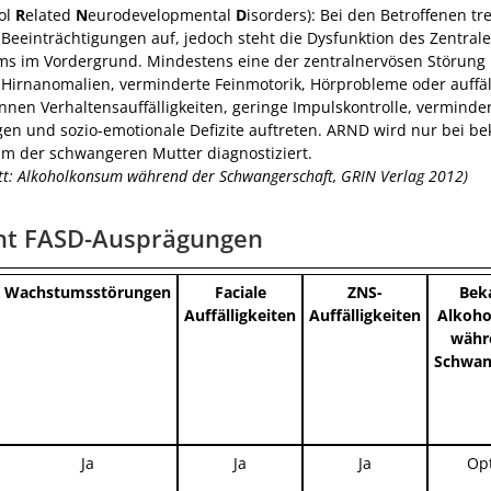
ol
R
elated
N
eurodevelopmental
D
isorders): Bei den Betroffenen tr
 Beeinträchtigungen auf, jedoch steht die Dysfunktion des Zentral
s im Vordergrund. Mindestens eine der zentralnervösen Störung 
, Hirnanomalien, verminderte Feinmotorik, Hörprobleme oder auffäl
önnen Verhaltensauffälligkeiten, geringe Impulskontrolle, verminde
gen und sozio-emotionale Defizite auftreten. ARND wird nur bei b
m der schwangeren Mutter diagnostiziert.
tt: Alkoholkonsum während der Schwangerschaft, GRIN Verlag 2012)
ht FASD-Ausprägungen
Wachstumsstörungen
Faciale
ZNS-
Bek
Auffälligkeiten
Auffälligkeiten
Alkoh
währ
Schwan
Ja
Ja
Ja
Opt