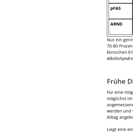
pFAS
ARND
Nur ein geri
70-80 Prozen
klinischen E
Alkoholsyndro
Frühe D
Für eine mög
möglichst im
angemessene 
werden und v
Alltag angeb
Liegt eine e