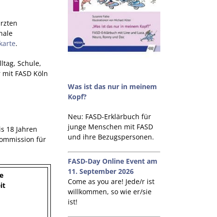
ärzten
nale
karte
.
ltag, Schule,
r mit FASD Köln
Was ist das nur in meinem
Kopf?
Neu: FASD-Erklärbuch für
junge Menschen mit FASD
is 18 Jahren
und ihre Bezugspersonen.
nkommission für
FASD-Day Online Event am
11. September 2026
ne
Come as you are! Jede/r ist
it
willkommen, so wie er/sie
ist!