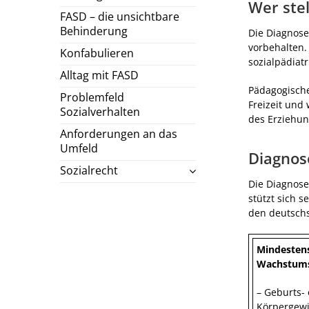
Wer stel
FASD – die unsichtbare
Behinderung
Die Diagnose
vorbehalten.
Konfabulieren
sozialpädiatr
Alltag mit FASD
Pädagogische
Problemfeld
Freizeit und
Sozialverhalten
des Erziehun
Anforderungen an das
Umfeld
Diagnos
Sozialrecht
Die Diagnose
stützt sich s
den deutsch
Mindesten
Wachstumsa
– Geburts-
Körpergewi