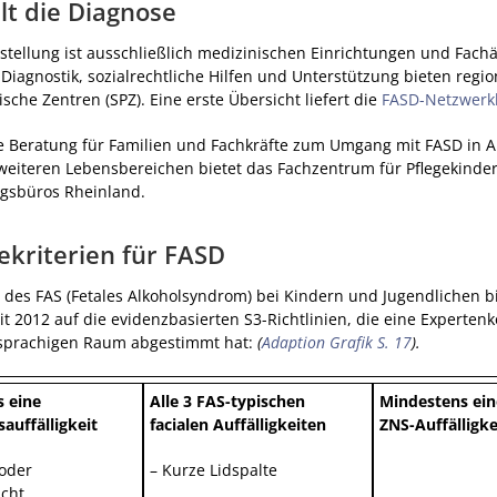
lt die Diagnose
stellung ist ausschließlich medizinischen Einrichtungen und Fach
 Diagnostik, sozialrechtliche Hilfen und Unterstützung bieten regio
ische Zentren (SPZ). Eine erste Übersicht liefert die
FASD-Netzwerk
 Beratung für Familien und Fachkräfte zum Umgang mit FASD in Al
 weiteren Lebensbereichen bietet das Fachzentrum für Pflegekinde
gsbüros Rheinland.
ekriterien für FASD
 des FAS (Fetales Alkoholsyndrom) bei Kindern und Jugendlichen b
eit 2012 auf die evidenzbasierten S3-Richtlinien, die eine Experte
sprachigen Raum abgestimmt hat:
(
Adaption Grafik S. 17
).
s eine
Alle 3 FAS-typischen
Mindestens ei
uffälligkeit
facialen Auffälligkeiten
ZNS-Auffälligke
 oder
– Kurze Lidspalte
cht