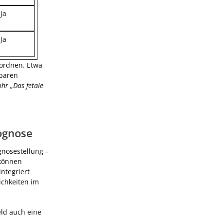
Ja
Ja
uordnen. Etwa
tbaren
hr „Das fetale
ognose
gnosestellung –
 können
ntegriert
ichkeiten im
ld auch eine