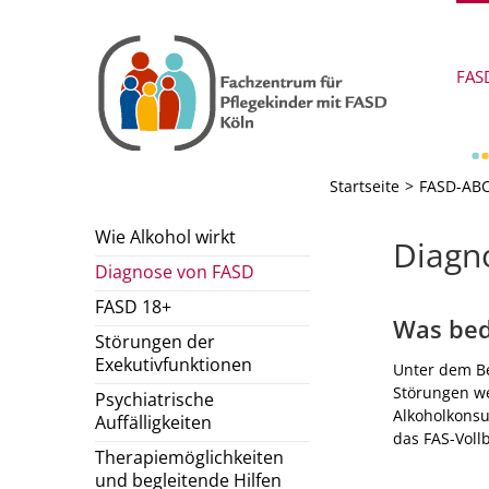
Zum
Inhalt
springen
FAS
Startseite
FASD-AB
Wie Alkohol wirkt
Diagn
Diagnose von FASD
FASD 18+
Was bed
Störungen der
Exekutivfunktionen
Unter dem Be
Störungen we
Psychiatrische
Alkoholkons
Auffälligkeiten
das FAS-Vollb
Therapiemöglichkeiten
und begleitende Hilfen