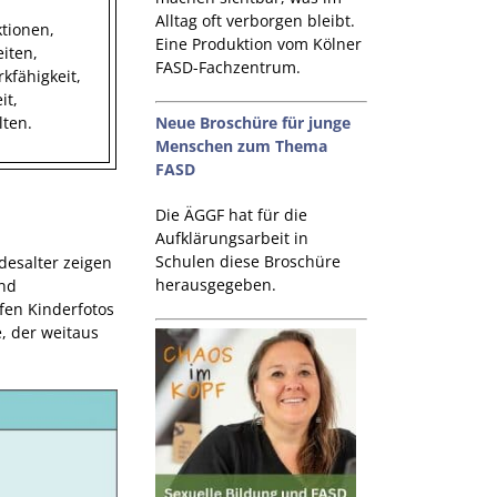
Alltag oft verborgen bleibt.
ktionen,
Eine Produktion vom Kölner
eiten,
FASD-Fachzentrum.
rkfähigkeit,
it,
Neue Broschüre für junge
lten.
Menschen zum Thema
FASD
Die ÄGGF hat für die
n
Aufklärungsarbeit in
Schulen diese Broschüre
desalter zeigen
herausgegeben.
und
fen Kinderfotos
, der weitaus