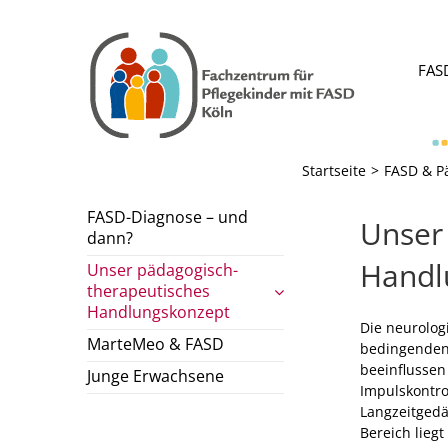
Zum
Inhalt
springen
FAS
Startseite
FASD & P
FASD-Diagnose – und
Unser
dann?
Handl
Unser pädagogisch-
therapeutisches
Handlungskonzept
Die neurolog
MarteMeo & FASD
bedingenden
beeinflussen
Junge Erwachsene
Impulskontro
Langzeitgedä
Bereich lieg