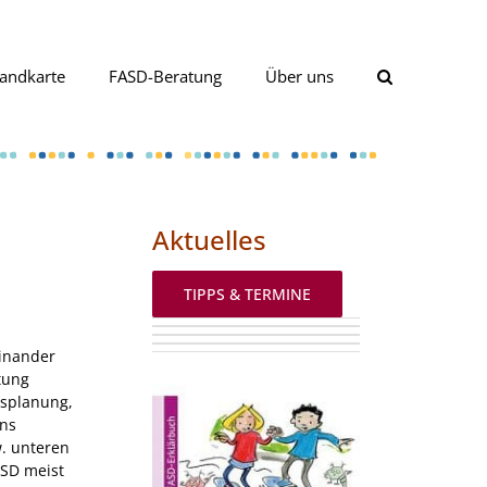
andkarte
FASD-Beratung
Über uns
Aktuelles
TIPPS & TERMINE
einander
tung
gsplanung,
ins
w. unteren
ASD meist