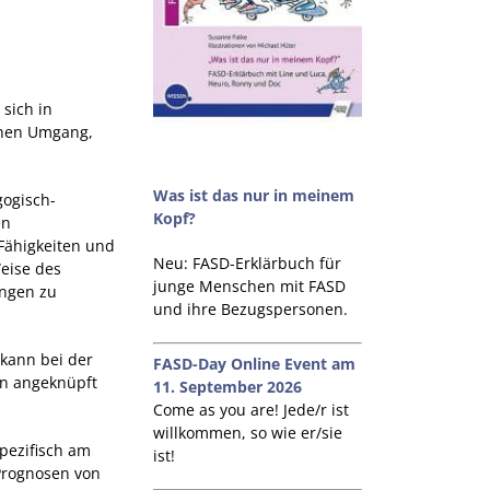
sich in
chen Umgang,
Was ist das nur in meinem
gogisch-
Kopf?
en
 Fähigkeiten und
Neu: FASD-Erklärbuch für
Weise des
junge Menschen mit FASD
ungen zu
und ihre Bezugspersonen.
 kann bei der
FASD-Day Online Event am
nn angeknüpft
11. September 2026
Come as you are! Jede/r ist
willkommen, so wie er/sie
spezifisch am
ist!
 Prognosen von