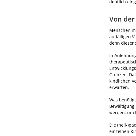
deutlich ein
Von der
Menschen mit
auffälligen 
denn dieser 
In Anlehnung
therapeutisc
Entwicklungs
Grenzen. Daf
kindlichen V
erwarten.
Was benötigt
Bewältigung 
werden, um E
Die (heil-)p
einzelnen Ki