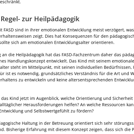
geschränkt.
 Regel- zur Heilpädagogik
 FASD sind in ihrer emotionalen Entwicklung meist verzögert, was 
Verhaltensweisen zeigt. Dies hat Konsequenzen für den pädagogis
sollte sich am emotionalen Entwicklungsalter orientieren.
 an die Heilpädagogik hat das FASD-Fachzentrum daher das päda
hes Handlungskonzept entwickelt. Das Kind mit seinem emotional
alter steht im Mittelpunkt, mit seinen individuellen Bedürfnissen,
ür ist es notwendig, grundsätzliches Verständnis für die Art und 
erhaltens zu entwickeln und keine altersentsprechenden Entwickl
 das Kind jetzt im Augenblick, welche Orientierung und Sicherheit
alltäglicher Herausforderungen helfen? An welche Ressourcen ka
ntwicklung und Selbstwertgefühlt zu fördern?
ädagogische Haltung in der Betreuung orientiert sich sehr störungs
nd. Bisherige Erfahrung mit diesem Konzept zeigen, dass sich die