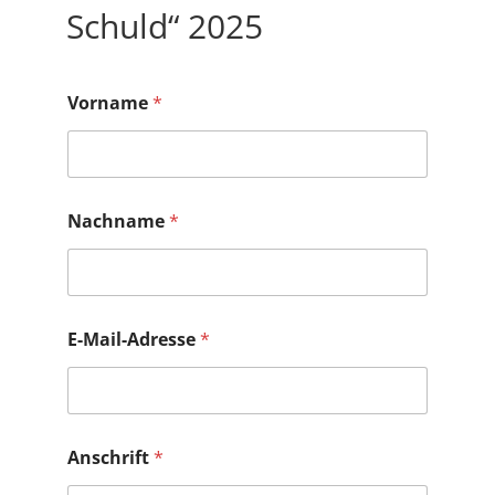
Schuld“ 2025
V
Vorname
*
o
r
n
a
m
e
Nachname
*
E
-
M
a
i
l
E-Mail-Adresse
*
-
A
d
r
e
Anschrift
*
s
s